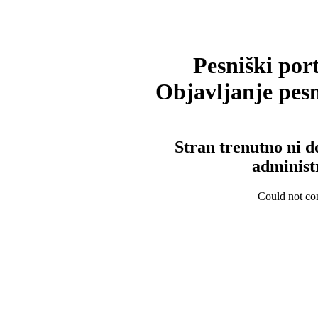
Pesniški port
Objavljanje pesm
Stran trenutno ni d
administ
Could not con