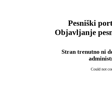
Pesniški port
Objavljanje pesm
Stran trenutno ni d
administ
Could not con