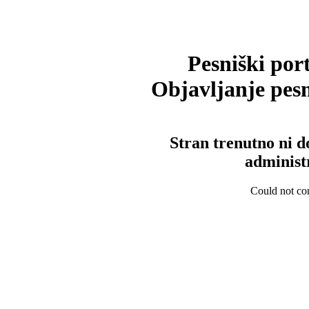
Pesniški port
Objavljanje pesm
Stran trenutno ni d
administ
Could not con