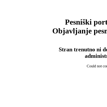
Pesniški port
Objavljanje pesm
Stran trenutno ni d
administ
Could not con