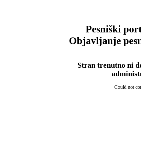
Pesniški port
Objavljanje pesm
Stran trenutno ni d
administ
Could not con