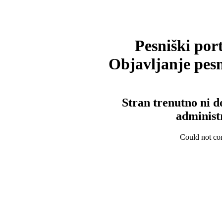
Pesniški port
Objavljanje pesm
Stran trenutno ni d
administ
Could not con