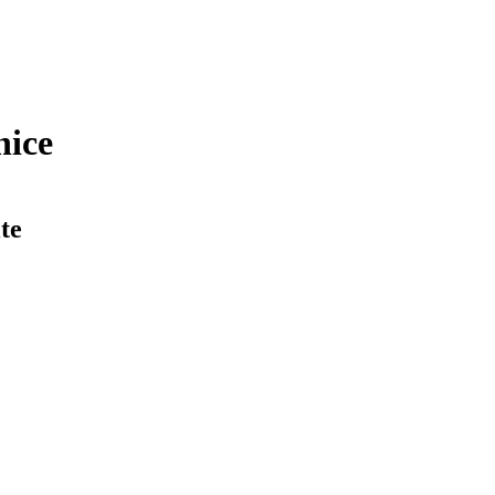
nice
te