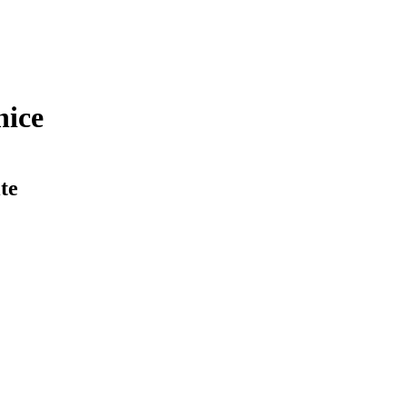
nice
te