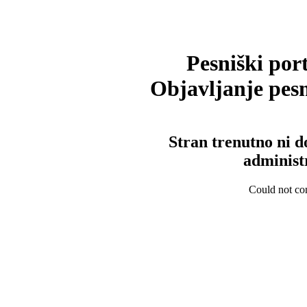
Pesniški port
Objavljanje pesm
Stran trenutno ni d
administ
Could not con