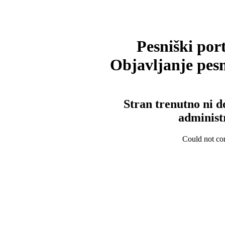
Pesniški port
Objavljanje pesm
Stran trenutno ni d
administ
Could not con