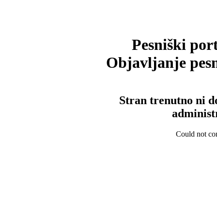
Pesniški port
Objavljanje pesm
Stran trenutno ni d
administ
Could not con