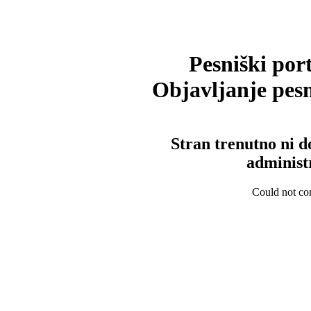
Pesniški port
Objavljanje pesm
Stran trenutno ni d
administ
Could not con