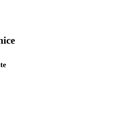
nice
te