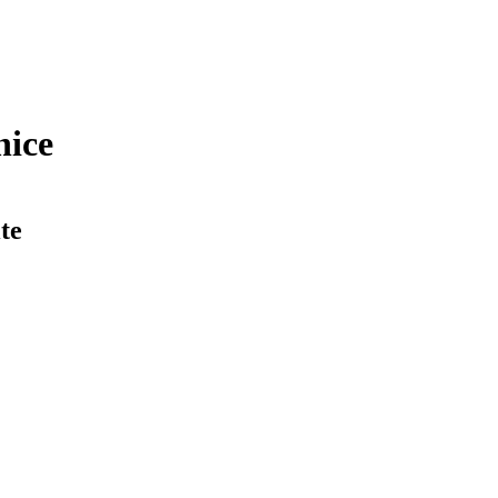
nice
te