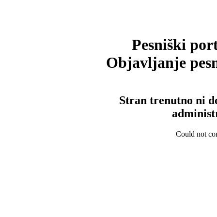
Pesniški port
Objavljanje pesm
Stran trenutno ni d
administ
Could not con