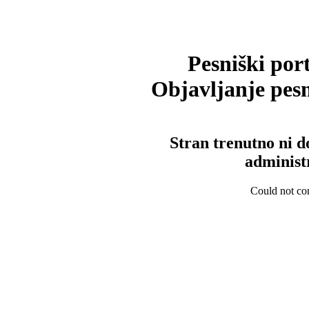
Pesniški port
Objavljanje pesm
Stran trenutno ni d
administ
Could not con