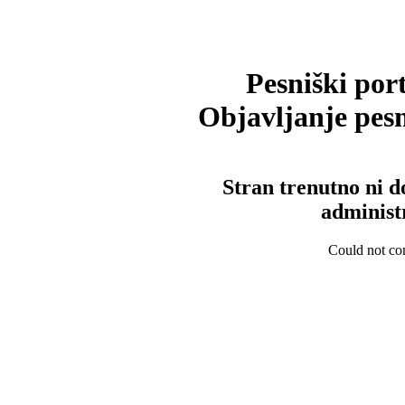
Pesniški port
Objavljanje pesm
Stran trenutno ni d
administ
Could not con