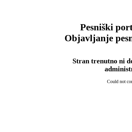
Pesniški port
Objavljanje pesm
Stran trenutno ni d
administ
Could not con