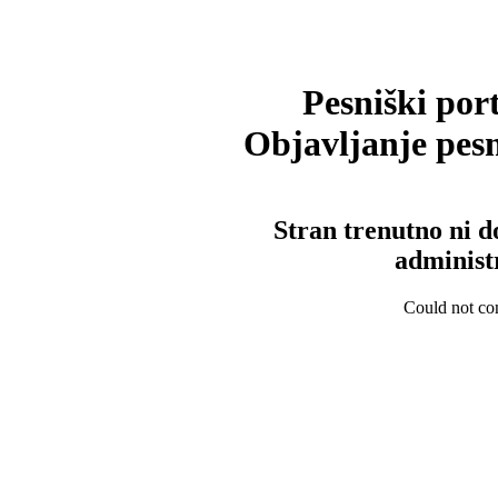
Pesniški port
Objavljanje pesm
Stran trenutno ni d
administ
Could not con