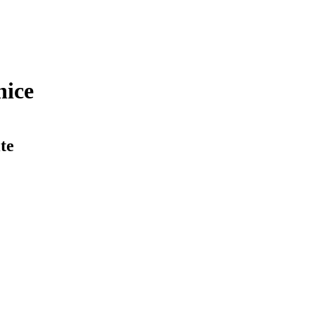
nice
te