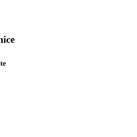
nice
te