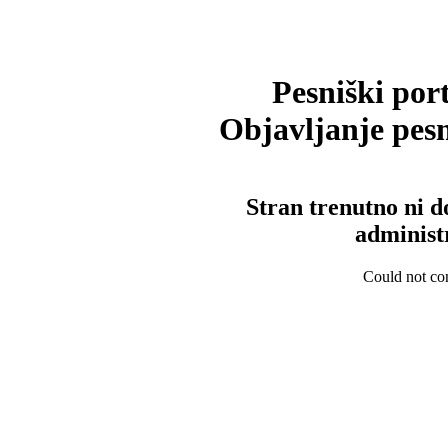
Pesniški port
Objavljanje pesm
Stran trenutno ni d
administ
Could not con