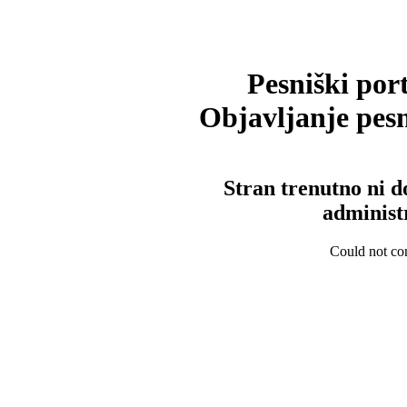
Pesniški port
Objavljanje pesm
Stran trenutno ni d
administ
Could not con