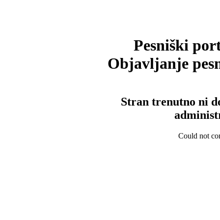
Pesniški port
Objavljanje pesm
Stran trenutno ni d
administ
Could not con