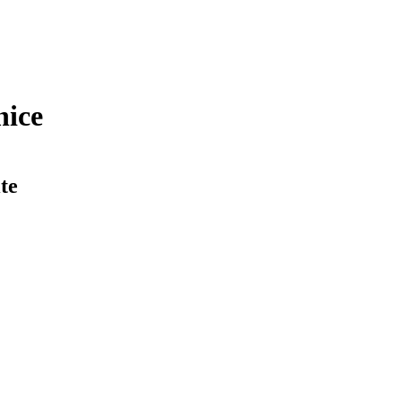
nice
te