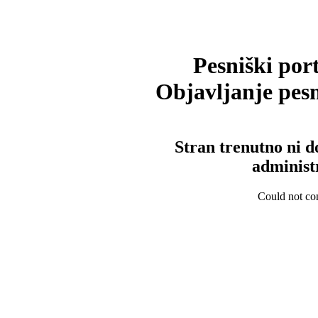
Pesniški port
Objavljanje pesm
Stran trenutno ni d
administ
Could not con